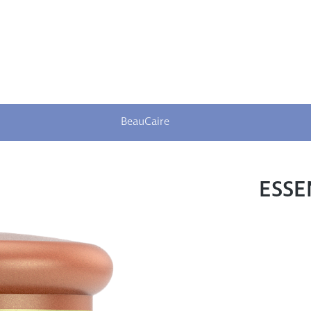
BeauCaire
ESSE